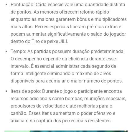
Pontuação: Cada espécie vale uma quantidade distinta
de pontos. As menores oferecem retorno rápido
enquanto as maiores garantem bônus e multiplicadores
mais altos. Peixes especiais liberam prêmios extras e
podem aumentar significativamente o saldo do jogador
dentro do Tiro de peixe JILI.
Tempo: As partidas possuem duração predeterminada.
O desempenho depende da eficiência durante esse
intervalo. É essencial administrar cada segundo de
forma inteligente eliminando o máximo de alvos
disponíveis para acumular o maior número de pontos.
Itens de apoio: Durante o jogo o participante encontra
recursos adicionais como bombas, munições especiais,
propulsores de velocidade e até melhorias para o
canhão. Esses itens aumentam o poder ofensivo e
auxiliam na captura dos peixes mais resistentes.