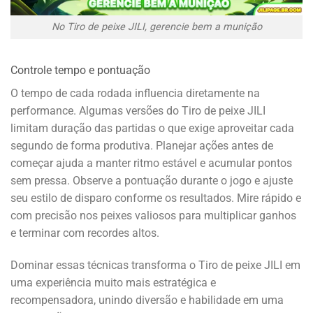
No Tiro de peixe JILI, gerencie bem a munição
Controle tempo e pontuação
O tempo de cada rodada influencia diretamente na
performance. Algumas versões do Tiro de peixe JILI
limitam duração das partidas o que exige aproveitar cada
segundo de forma produtiva. Planejar ações antes de
começar ajuda a manter ritmo estável e acumular pontos
sem pressa. Observe a pontuação durante o jogo e ajuste
seu estilo de disparo conforme os resultados. Mire rápido e
com precisão nos peixes valiosos para multiplicar ganhos
e terminar com recordes altos.
Dominar essas técnicas transforma o Tiro de peixe JILI em
uma experiência muito mais estratégica e
recompensadora, unindo diversão e habilidade em uma