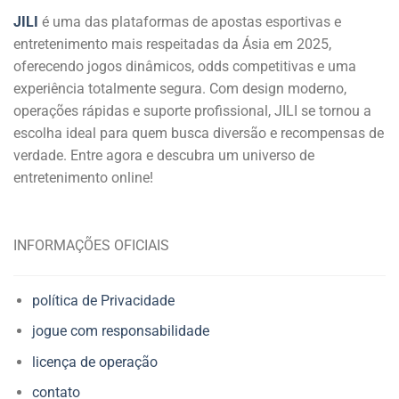
JILI
é uma das plataformas de apostas esportivas e
entretenimento mais respeitadas da Ásia em 2025,
oferecendo jogos dinâmicos, odds competitivas e uma
experiência totalmente segura. Com design moderno,
operações rápidas e suporte profissional, JILI se tornou a
escolha ideal para quem busca diversão e recompensas de
verdade. Entre agora e descubra um universo de
entretenimento online!
INFORMAÇÕES OFICIAIS
política de Privacidade
jogue com responsabilidade
licença de operação
contato