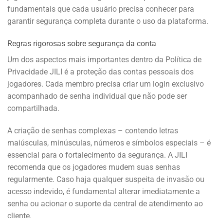
fundamentais que cada usuário precisa conhecer para
garantir segurança completa durante o uso da plataforma.
Regras rigorosas sobre segurança da conta
Um dos aspectos mais importantes dentro da Política de
Privacidade JILI é a proteção das contas pessoais dos
jogadores. Cada membro precisa criar um login exclusivo
acompanhado de senha individual que não pode ser
compartilhada.
A criação de senhas complexas – contendo letras
maiúsculas, minúsculas, números e símbolos especiais – é
essencial para o fortalecimento da segurança. A JILI
recomenda que os jogadores mudem suas senhas
regularmente. Caso haja qualquer suspeita de invasão ou
acesso indevido, é fundamental alterar imediatamente a
senha ou acionar o suporte da central de atendimento ao
cliente.