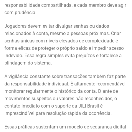
responsabilidade compartilhada, e cada membro deve agir
com prudência.
Jogadores devem evitar divulgar senhas ou dados
relacionados à conta, mesmo a pessoas próximas. Criar
senhas únicas com níveis elevados de complexidade é
forma eficaz de proteger o próprio saldo e impedir acesso
indevido. Essa regra simples evita prejuízos e fortalece a
blindagem do sistema.
A vigilância constante sobre transações também faz parte
da responsabilidade individual. É altamente recomendável
monitorar regularmente o histórico da conta. Diante de
movimentos suspeitos ou valores não reconhecidos, o
contato imediato com o suporte da JILI Brasil é
imprescindível para resolução rápida da ocorrência.
Essas práticas sustentam um modelo de segurança digital