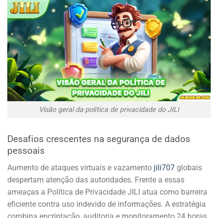
Visão geral da política de privacidade do JILI
Desafios crescentes na segurança de dados
pessoais
Aumento de ataques virtuais e vazamento
jili707
globais
despertam atenção das autoridades. Frente a essas
ameaças a Política de Privacidade JILI atua como barreira
eficiente contra uso indevido de informações. A estratégia
combina encriptação, auditoria e monitoramento 24 horas.