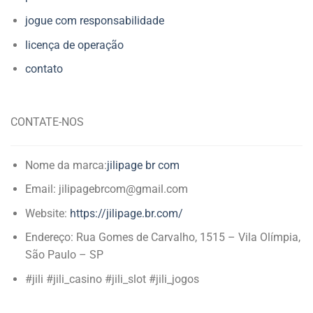
jogue com responsabilidade
licença de operação
contato
CONTATE-NOS
Nome da marca:
jilipage br com
Email:
jilipagebrcom@gmail.com
Website:
https://jilipage.br.com/
Endereço: Rua Gomes de Carvalho, 1515 – Vila Olímpia,
São Paulo – SP
#jili #jili_casino #jili_slot #jili_jogos