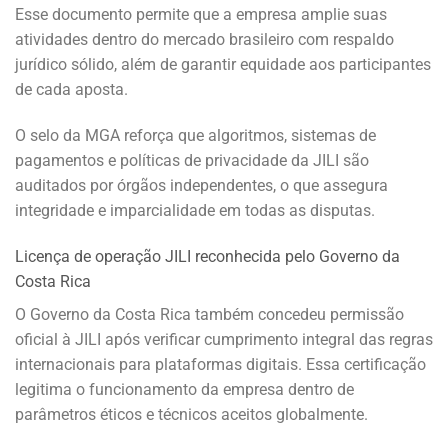
Esse documento permite que a empresa amplie suas
atividades dentro do mercado brasileiro com respaldo
jurídico sólido, além de garantir equidade aos participantes
de cada aposta.
O selo da MGA reforça que algoritmos, sistemas de
pagamentos e políticas de privacidade da JILI são
auditados por órgãos independentes, o que assegura
integridade e imparcialidade em todas as disputas.
Licença de operação JILI reconhecida pelo Governo da
Costa Rica
O Governo da Costa Rica também concedeu permissão
oficial à JILI após verificar cumprimento integral das regras
internacionais para plataformas digitais. Essa certificação
legitima o funcionamento da empresa dentro de
parâmetros éticos e técnicos aceitos globalmente.