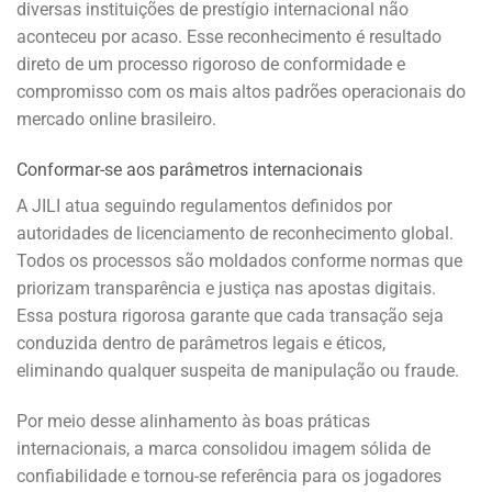
diversas instituições de prestígio internacional não
aconteceu por acaso. Esse reconhecimento é resultado
direto de um processo rigoroso de conformidade e
compromisso com os mais altos padrões operacionais do
mercado online brasileiro.
Conformar-se aos parâmetros internacionais
A JILI atua seguindo regulamentos definidos por
autoridades de licenciamento de reconhecimento global.
Todos os processos são moldados conforme normas que
priorizam transparência e justiça nas apostas digitais.
Essa postura rigorosa garante que cada transação seja
conduzida dentro de parâmetros legais e éticos,
eliminando qualquer suspeita de manipulação ou fraude.
Por meio desse alinhamento às boas práticas
internacionais, a marca consolidou imagem sólida de
confiabilidade e tornou-se referência para os jogadores