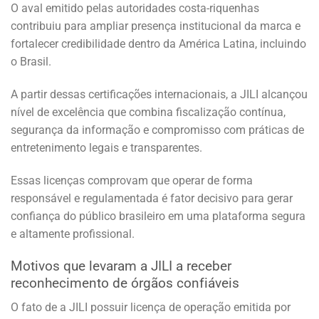
O aval emitido pelas autoridades costa-riquenhas
contribuiu para ampliar presença institucional da marca e
fortalecer credibilidade dentro da América Latina, incluindo
o Brasil.
A partir dessas certificações internacionais, a JILI alcançou
nível de excelência que combina fiscalização contínua,
segurança da informação e compromisso com práticas de
entretenimento legais e transparentes.
Essas licenças comprovam que operar de forma
responsável e regulamentada é fator decisivo para gerar
confiança do público brasileiro em uma plataforma segura
e altamente profissional.
Motivos que levaram a JILI a receber
reconhecimento de órgãos confiáveis
O fato de a JILI possuir licença de operação emitida por