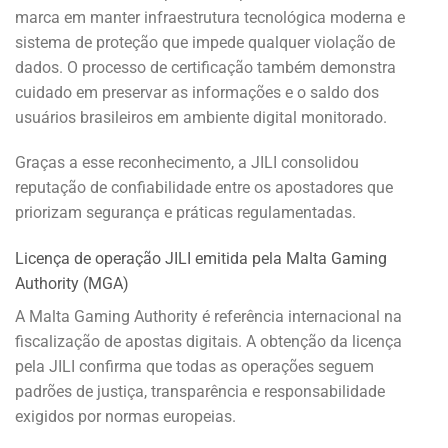
marca em manter infraestrutura tecnológica moderna e
sistema de proteção que impede qualquer violação de
dados. O processo de certificação também demonstra
cuidado em preservar as informações e o saldo dos
usuários brasileiros em ambiente digital monitorado.
Graças a esse reconhecimento, a JILI consolidou
reputação de confiabilidade entre os apostadores que
priorizam segurança e práticas regulamentadas.
Licença de operação JILI emitida pela Malta Gaming
Authority (MGA)
A Malta Gaming Authority é referência internacional na
fiscalização de apostas digitais. A obtenção da licença
pela JILI confirma que todas as operações seguem
padrões de justiça, transparência e responsabilidade
exigidos por normas europeias.