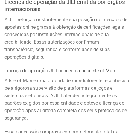
Licença de operação da JILI emitida por órgãos
internacionais
A JILI reforça constantemente sua posição no mercado de
apostas online graças à obtenção de certificações legais
concedidas por instituições internacionais de alta
credibilidade. Essas autorizações confirmam
transparência, segurança e conformidade de suas
operações digitais.
Licença de operação JILI concedida pela Isle of Man
A Isle of Man é uma autoridade mundialmente reconhecida
pela rigorosa supervisão de plataformas de jogos e
sistemas eletrônicos. A JILI atendeu integralmente os
padrões exigidos por essa entidade e obteve a licença de
operação após auditoria completa dos seus protocolos de
segurança.
Essa concessão comprova comprometimento total da