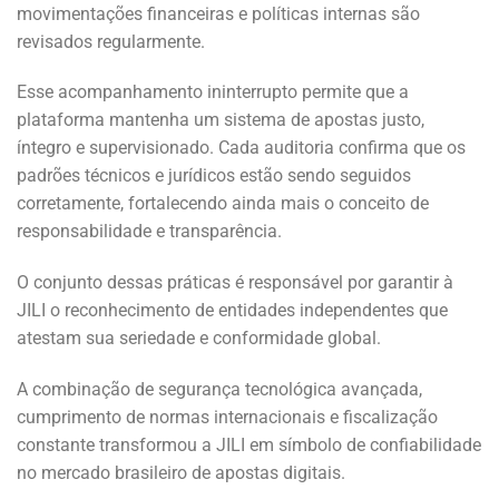
movimentações financeiras e políticas internas são
revisados regularmente.
Esse acompanhamento ininterrupto permite que a
plataforma mantenha um sistema de apostas justo,
íntegro e supervisionado. Cada auditoria confirma que os
padrões técnicos e jurídicos estão sendo seguidos
corretamente, fortalecendo ainda mais o conceito de
responsabilidade e transparência.
O conjunto dessas práticas é responsável por garantir à
JILI o reconhecimento de entidades independentes que
atestam sua seriedade e conformidade global.
A combinação de segurança tecnológica avançada,
cumprimento de normas internacionais e fiscalização
constante transformou a JILI em símbolo de confiabilidade
no mercado brasileiro de apostas digitais.